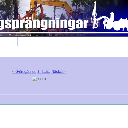
änster
Kontakt
Länkar
<<Föregående
Tillbaka
Nästa>>